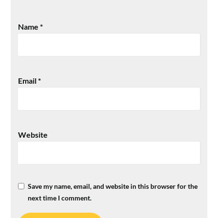
Name
*
Email
*
Website
Save my name, email, and website in this browser for the
next time I comment.