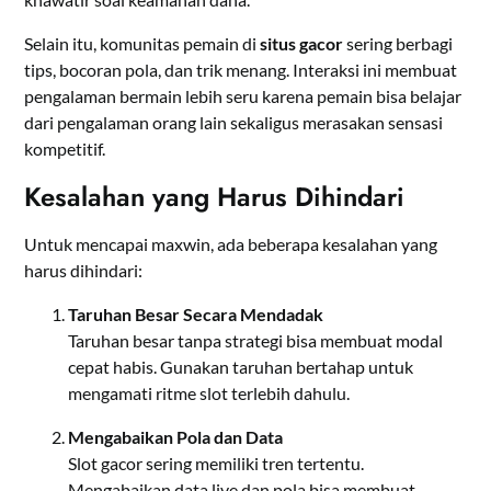
Selain itu, komunitas pemain di
situs gacor
sering berbagi
tips, bocoran pola, dan trik menang. Interaksi ini membuat
pengalaman bermain lebih seru karena pemain bisa belajar
dari pengalaman orang lain sekaligus merasakan sensasi
kompetitif.
Kesalahan yang Harus Dihindari
Untuk mencapai maxwin, ada beberapa kesalahan yang
harus dihindari:
Taruhan Besar Secara Mendadak
Taruhan besar tanpa strategi bisa membuat modal
cepat habis. Gunakan taruhan bertahap untuk
mengamati ritme slot terlebih dahulu.
Mengabaikan Pola dan Data
Slot gacor sering memiliki tren tertentu.
Mengabaikan data live dan pola bisa membuat