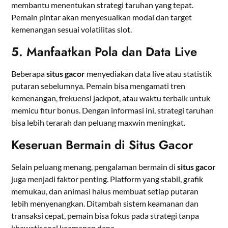
membantu menentukan strategi taruhan yang tepat.
Pemain pintar akan menyesuaikan modal dan target
kemenangan sesuai volatilitas slot.
5. Manfaatkan Pola dan Data Live
Beberapa
situs gacor
menyediakan data live atau statistik
putaran sebelumnya. Pemain bisa mengamati tren
kemenangan, frekuensi jackpot, atau waktu terbaik untuk
memicu fitur bonus. Dengan informasi ini, strategi taruhan
bisa lebih terarah dan peluang maxwin meningkat.
Keseruan Bermain di Situs Gacor
Selain peluang menang, pengalaman bermain di
situs gacor
juga menjadi faktor penting. Platform yang stabil, grafik
memukau, dan animasi halus membuat setiap putaran
lebih menyenangkan. Ditambah sistem keamanan dan
transaksi cepat, pemain bisa fokus pada strategi tanpa
khawatir soal keamanan dana.