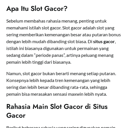
Apa Itu Slot Gacor?
Sebelum membahas rahasia menang, penting untuk
memahami istilah slot gacor. Slot gacor adalah slot yang
sering memberikan kemenangan besar atau putaran bonus
dengan lebih mudah dibanding slot biasa. Di
situs gacor
,
istilah ini biasanya digunakan untuk permainan yang
sedang dalam “periode panas”, artinya peluang menang
pemain lebih tinggi dari biasanya.
Namun, slot gacor bukan berarti menang setiap putaran.
Konsepnya lebih kepada tren kemenangan yang lebih
sering dan lebih besar dibanding rata-rata, sehingga
pemain bisa merasakan sensasi maxwin lebih nyata.
Rahasia Main Slot Gacor di Situs
Gacor
Berikut beberapa rahasia yang sering digunakan pemain