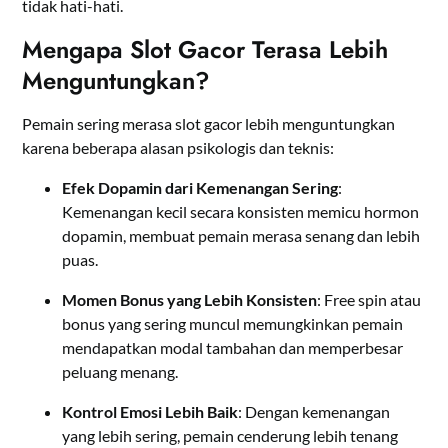
tidak hati-hati.
Mengapa Slot Gacor Terasa Lebih
Menguntungkan?
Pemain sering merasa slot gacor lebih menguntungkan
karena beberapa alasan psikologis dan teknis:
Efek Dopamin dari Kemenangan Sering
:
Kemenangan kecil secara konsisten memicu hormon
dopamin, membuat pemain merasa senang dan lebih
puas.
Momen Bonus yang Lebih Konsisten
: Free spin atau
bonus yang sering muncul memungkinkan pemain
mendapatkan modal tambahan dan memperbesar
peluang menang.
Kontrol Emosi Lebih Baik
: Dengan kemenangan
yang lebih sering, pemain cenderung lebih tenang