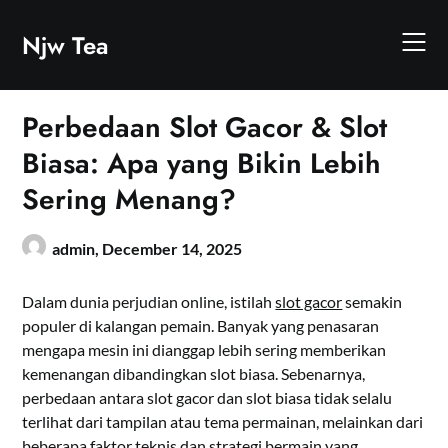
Skip
to
Njw Tea
content
Perbedaan Slot Gacor & Slot
Biasa: Apa yang Bikin Lebih
Sering Menang?
admin,
December 14, 2025
Dalam dunia perjudian online, istilah
slot gacor
semakin
populer di kalangan pemain. Banyak yang penasaran
mengapa mesin ini dianggap lebih sering memberikan
kemenangan dibandingkan slot biasa. Sebenarnya,
perbedaan antara slot gacor dan slot biasa tidak selalu
terlihat dari tampilan atau tema permainan, melainkan dari
beberapa faktor teknis dan strategi bermain yang