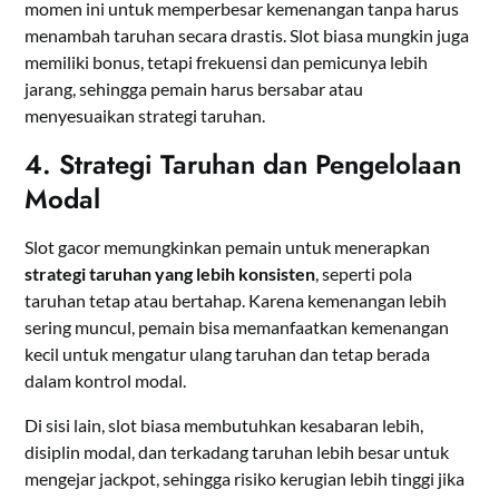
momen ini untuk memperbesar kemenangan tanpa harus
menambah taruhan secara drastis. Slot biasa mungkin juga
memiliki bonus, tetapi frekuensi dan pemicunya lebih
jarang, sehingga pemain harus bersabar atau
menyesuaikan strategi taruhan.
4. Strategi Taruhan dan Pengelolaan
Modal
Slot gacor memungkinkan pemain untuk menerapkan
strategi taruhan yang lebih konsisten
, seperti pola
taruhan tetap atau bertahap. Karena kemenangan lebih
sering muncul, pemain bisa memanfaatkan kemenangan
kecil untuk mengatur ulang taruhan dan tetap berada
dalam kontrol modal.
Di sisi lain, slot biasa membutuhkan kesabaran lebih,
disiplin modal, dan terkadang taruhan lebih besar untuk
mengejar jackpot, sehingga risiko kerugian lebih tinggi jika