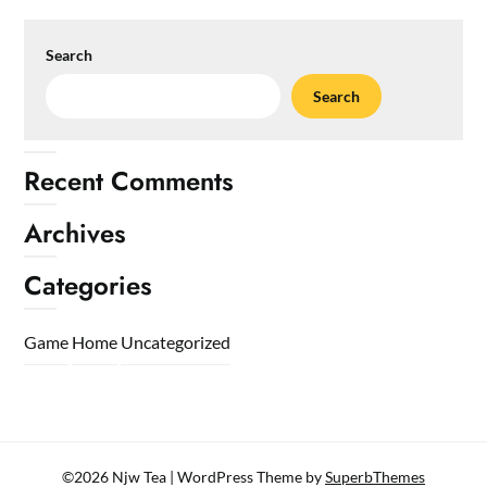
Search
Search
Recent Comments
Archives
Categories
Game
Home
Uncategorized
©2026 Njw Tea
| WordPress Theme by
SuperbThemes