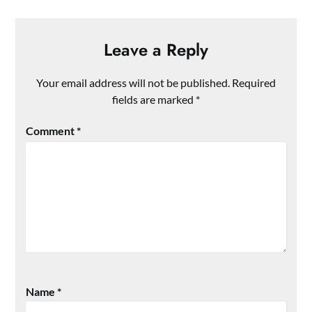
Leave a Reply
Your email address will not be published.
Required
fields are marked
*
Comment
*
Name
*