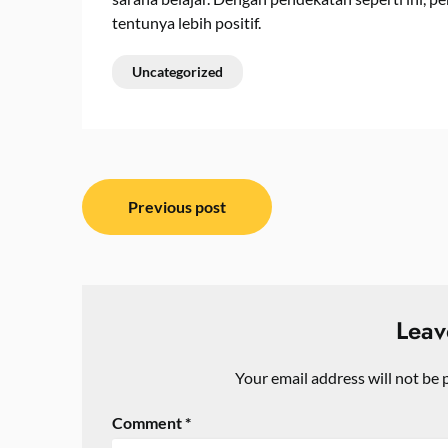
tentunya lebih positif.
Uncategorized
Post
Previous post
navigation
Leav
Your email address will not be 
Comment
*