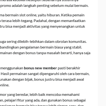
l promo adalah langkah penting sebelum mulai bermain.
ama bermain slot online, yaitu hiburan. Ketika pemain
sa terasa lebih tegang. Padahal, dengan memanfaatkan
stru bisa menjadi aktivitas yang menyenangkan untuk
juga sering dilebih-lebihkan dalam obrolan komunitas.
bandingkan pengalaman bermain biasa yang stabil.
mainan dengan bonus tanpa masalah berarti, hanya saja
x menggunakan
bonus new member
pasti berakhir
 Hasil permainan sangat dipengaruhi oleh cara bermain,
gunakan dengan bijak, bonus justru bisa menjadi awal
nline.
rumor yang beredar, lebih baik mencoba memahami
n, pelajari fitur yang ada, dan gunakan bonus sebagai
ngalaman bermain bisa terasa lebih ringan, seru, dan