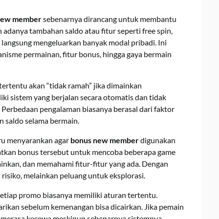
new member
sebenarnya dirancang untuk membantu
danya tambahan saldo atau fitur seperti free spin,
langsung mengeluarkan banyak modal pribadi. Ini
isme permainan, fitur bonus, hingga gaya bermain
tertentu akan “tidak ramah” jika dimainkan
i sistem yang berjalan secara otomatis dan tidak
Perbedaan pengalaman biasanya berasal dari faktor
n saldo selama bermain.
ru menyarankan agar
bonus new member
digunakan
aatkan bonus tersebut untuk mencoba beberapa game
ainkan, dan memahami fitur-fitur yang ada. Dengan
i risiko, melainkan peluang untuk eksplorasi.
etiap promo biasanya memiliki aturan tertentu.
arikan sebelum kemenangan bisa dicairkan. Jika pemain
sa merasa kecewa meskipun sebenarnya sistemnya