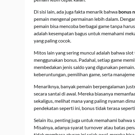
Di sisi lain, ada juga fakta menarik bahwa
bonus 
pemain mengenal permainan lebih dalam. Dengan a
pemain bisa mencoba berbagai game tanpa harus 
adalah kesempatan bagus untuk memahami mekan
yang paling cocok.
Mitos lain yang sering muncul adalah bahwa slot 
menggunakan bonus. Padahal, setiap game memilik
membedakan jenis saldo yang digunakan pemain. 
keberuntungan, pemilihan game, serta manajeme
Menariknya, banyak pemain berpengalaman just
secara santai di awal. Mereka biasanya memanf
sekaligus, melihat mana yang paling nyaman dim
pendekatan seperti ini, bonus tidak terasa sepert
Selain itu, penting juga untuk memahami bahwa s
Misalnya, adanya syarat turnover atau batas pen
tidak membaca aturan ini sejak awal, mereka bi