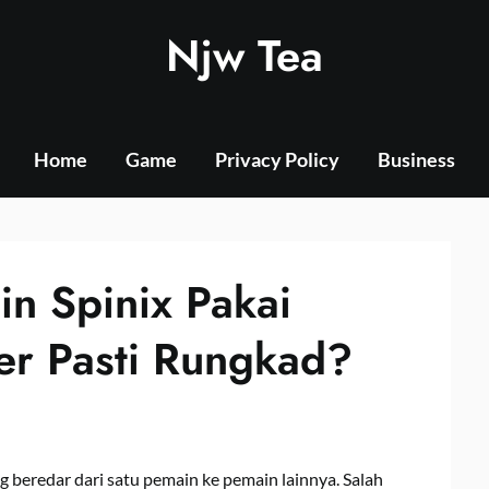
Njw Tea
Home
Game
Privacy Policy
Business
in Spinix Pakai
r Pasti Rungkad?
ang beredar dari satu pemain ke pemain lainnya. Salah