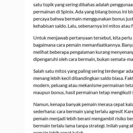
satu topik yang sering dibahas adalah pengguna
permainan di Spinix. Ada yang bilang bonus ini bis
percaya bahwa bermain menggunakan bonus just
kehabisan saldo. Lalu, sebenarnya ini mitos atau 
Untuk menjawab pertanyaan tersebut, kita perlu
bagaimana cara pemain memanfaatkannya. Banyak
melihat beberapa pengalaman kurang menyenangkan
dipengaruhi oleh cara bermain, bukan semata-mat
Salah satu mitos yang paling sering terdengar a
menang lebih kecil dibandingkan saldo biasa. Fa
modern, peluang atau mekanisme permainan tetap
maupun bonus, hasil permainan tetap mengikuti 
Namun, kenapa banyak pemain merasa cepat kala
sederhana: cara bermain yang terlalu agresif. K
pemain menjadi lebih berani mengambil risiko be
bermain terlalu lama tanpa strategi. Inilah ya
pemain lebih cepat kalah.