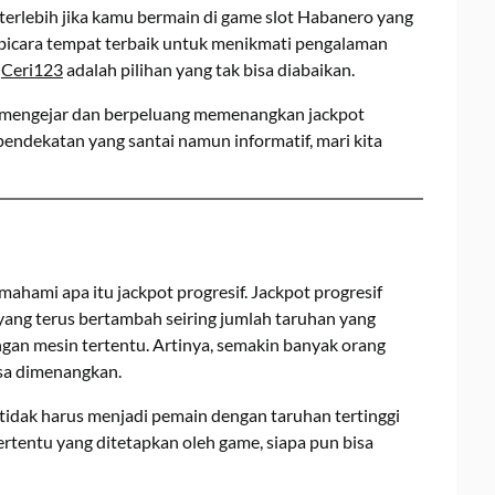
terlebih jika kamu bermain di game slot Habanero yang
u bicara tempat terbaik untuk menikmati pengalaman
,
Ceri123
adalah pilihan yang tak bisa diabaikan.
a mengejar dan berpeluang memenangkan jackpot
pendekatan yang santai namun informatif, mari kita
ahami apa itu jackpot progresif. Jackpot progresif
yang terus bertambah seiring jumlah taruhan yang
ngan mesin tertentu. Artinya, semakin banyak orang
isa dimenangkan.
 tidak harus menjadi pemain dengan taruhan tertinggi
tentu yang ditetapkan oleh game, siapa pun bisa