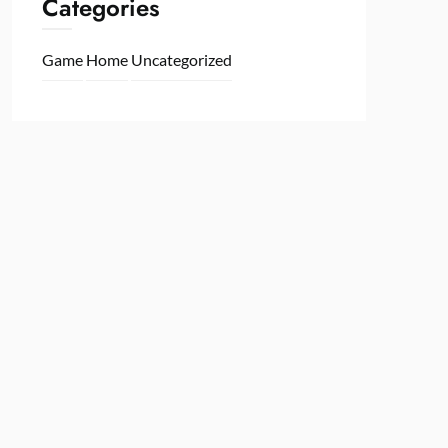
Categories
Game
Home
Uncategorized