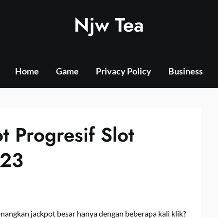
Njw Tea
Home
Game
Privacy Policy
Business
 Progresif Slot
123
angkan jackpot besar hanya dengan beberapa kali klik?