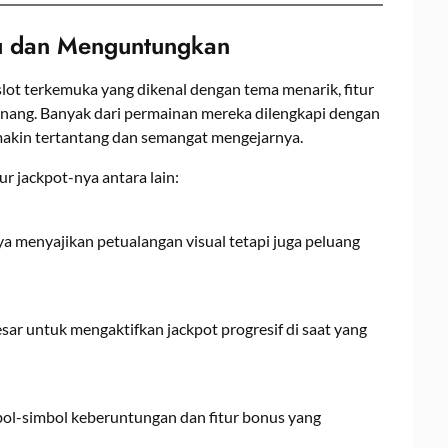
ru dan Menguntungkan
ot terkemuka yang dikenal dengan tema menarik, fitur
 menang. Banyak dari permainan mereka dilengkapi dengan
makin tertantang dan semangat mengejarnya.
r jackpot-nya antara lain:
ya menyajikan petualangan visual tetapi juga peluang
sar untuk mengaktifkan jackpot progresif di saat yang
mbol-simbol keberuntungan dan fitur bonus yang