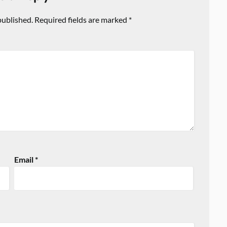
published.
Required fields are marked
*
Email
*