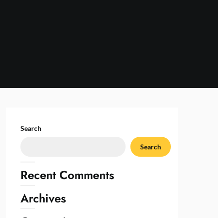
Search
Search
Recent Comments
Archives