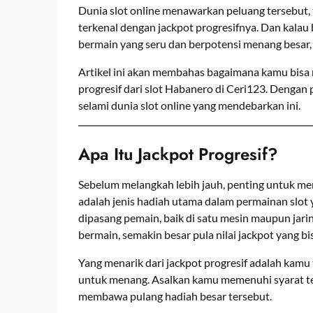
Dunia slot online menawarkan peluang tersebut, 
terkenal dengan jackpot progresifnya. Dan kala
bermain yang seru dan berpotensi menang besar
Artikel ini akan membahas bagaimana kamu bis
progresif dari slot Habanero di Ceri123. Dengan 
selami dunia slot online yang mendebarkan ini.
Apa Itu Jackpot Progresif?
Sebelum melangkah lebih jauh, penting untuk mem
adalah jenis hadiah utama dalam permainan slot 
dipasang pemain, baik di satu mesin maupun jari
bermain, semakin besar pula nilai jackpot yang b
Yang menarik dari jackpot progresif adalah kamu
untuk menang. Asalkan kamu memenuhi syarat ter
membawa pulang hadiah besar tersebut.