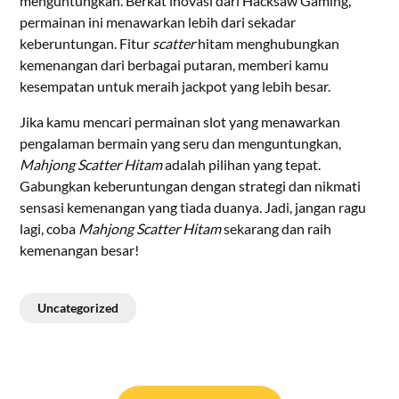
menguntungkan. Berkat inovasi dari Hacksaw Gaming,
permainan ini menawarkan lebih dari sekadar
keberuntungan. Fitur
scatter
hitam menghubungkan
kemenangan dari berbagai putaran, memberi kamu
kesempatan untuk meraih jackpot yang lebih besar.
Jika kamu mencari permainan slot yang menawarkan
pengalaman bermain yang seru dan menguntungkan,
Mahjong Scatter Hitam
adalah pilihan yang tepat.
Gabungkan keberuntungan dengan strategi dan nikmati
sensasi kemenangan yang tiada duanya. Jadi, jangan ragu
lagi, coba
Mahjong Scatter Hitam
sekarang dan raih
kemenangan besar!
Uncategorized
Post