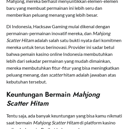
Mahjong, mereka berhasil menyuntikkan elemen-elemen
baru yang membuat permainan ini lebih seru dan
memberikan peluang menang yang lebih besar.
Di Indonesia, Hacksaw Gaming mulai dikenal dengan
permainan-permainan inovatif mereka, dan
Mahjong
Scatter Hitam
adalah salah satu bukti nyata dari komitmen
mereka untuk terus berinovasi. Provider ini sadar betul
bahwa pemain kasino online Indonesia membutuhkan
lebih dari sekadar permainan yang mudah dimainkan,
mereka membutuhkan fitur-fitur yang bisa meningkatkan
peluang menang, dan
scatter
hitam adalah jawaban atas
kebutuhan tersebut.
Keuntungan Bermain
Mahjong
Scatter Hitam
Tentu saja, ada banyak keuntungan yang bisa kamu nikmati
saat bermain
Mahjong Scatter Hitam
di platform kasino