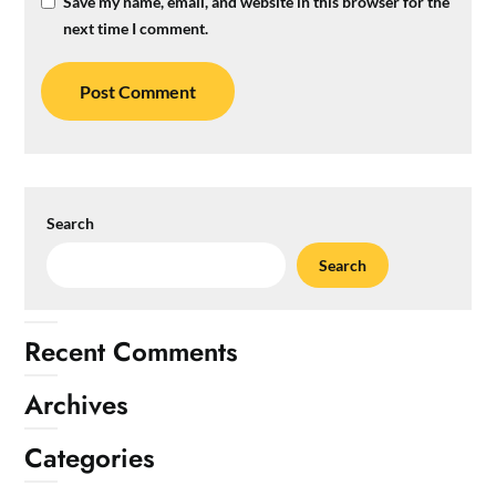
Save my name, email, and website in this browser for the
next time I comment.
Search
Search
Recent Comments
Archives
Categories