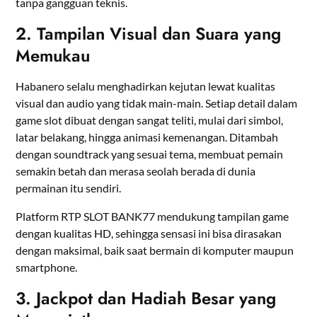
tanpa gangguan teknis.
2. Tampilan Visual dan Suara yang
Memukau
Habanero selalu menghadirkan kejutan lewat kualitas
visual dan audio yang tidak main-main. Setiap detail dalam
game slot dibuat dengan sangat teliti, mulai dari simbol,
latar belakang, hingga animasi kemenangan. Ditambah
dengan soundtrack yang sesuai tema, membuat pemain
semakin betah dan merasa seolah berada di dunia
permainan itu sendiri.
Platform RTP SLOT BANK77 mendukung tampilan game
dengan kualitas HD, sehingga sensasi ini bisa dirasakan
dengan maksimal, baik saat bermain di komputer maupun
smartphone.
3. Jackpot dan Hadiah Besar yang