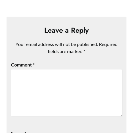
Leave a Reply
Your email address will not be published.
Required
fields are marked
*
Comment
*