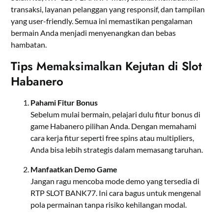
transaksi, layanan pelanggan yang responsif, dan tampilan
yang user-friendly. Semua ini memastikan pengalaman
bermain Anda menjadi menyenangkan dan bebas
hambatan.
Tips Memaksimalkan Kejutan di Slot
Habanero
Pahami Fitur Bonus
Sebelum mulai bermain, pelajari dulu fitur bonus di
game Habanero pilihan Anda. Dengan memahami
cara kerja fitur seperti free spins atau multipliers,
Anda bisa lebih strategis dalam memasang taruhan.
Manfaatkan Demo Game
Jangan ragu mencoba mode demo yang tersedia di
RTP SLOT BANK77. Ini cara bagus untuk mengenal
pola permainan tanpa risiko kehilangan modal.