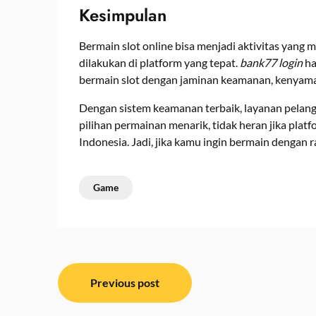
Kesimpulan
Bermain slot online bisa menjadi aktivitas yan
dilakukan di platform yang tepat.
bank77 login
ha
bermain slot dengan jaminan keamanan, kenyama
Dengan sistem keamanan terbaik, layanan pelangg
pilihan permainan menarik, tidak heran jika plat
Indonesia. Jadi, jika kamu ingin bermain dengan
Game
Post
Previous post
navigation