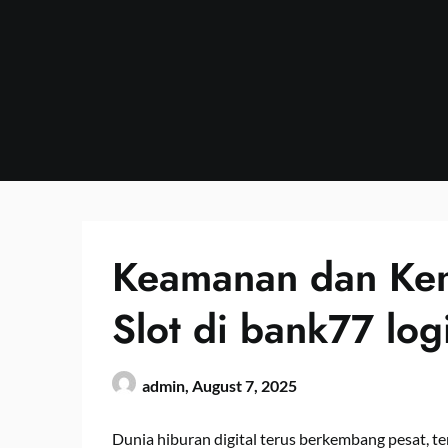
Skip
to
content
Keamanan dan Ke
Slot di bank77 log
admin,
August 7, 2025
Dunia hiburan digital terus berkembang pesat, t