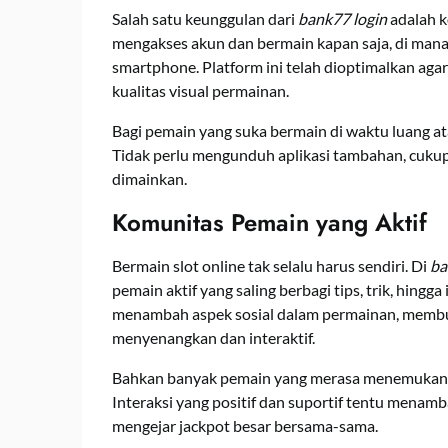
Salah satu keunggulan dari
bank77 login
adalah k
mengakses akun dan bermain kapan saja, di mana
smartphone. Platform ini telah dioptimalkan aga
kualitas visual permainan.
Bagi pemain yang suka bermain di waktu luang atau 
Tidak perlu mengunduh aplikasi tambahan, cukup
dimainkan.
Komunitas Pemain yang Aktif
Bermain slot online tak selalu harus sendiri. Di
ba
pemain aktif yang saling berbagi tips, trik, hingg
menambah aspek sosial dalam permainan, membua
menyenangkan dan interaktif.
Bahkan banyak pemain yang merasa menemukan te
Interaksi yang positif dan suportif tentu menam
mengejar jackpot besar bersama-sama.