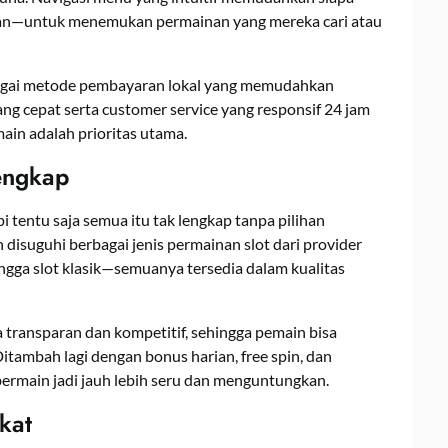
n—untuk menemukan permainan yang mereka cari atau
rbagai metode pembayaran lokal yang memudahkan
ang cepat serta customer service yang responsif 24 jam
in adalah prioritas utama.
engkap
entu saja semua itu tak lengkap tanpa pilihan
n disuguhi berbagai jenis permainan slot dari provider
ingga slot klasik—semuanya tersedia dalam kualitas
a transparan dan kompetitif, sehingga pemain bisa
itambah lagi dengan bonus harian, free spin, dan
bermain jadi jauh lebih seru dan menguntungkan.
kat