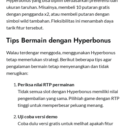
Hyperbonus yang bisa dipilih berdasarkan preferensi dan
ukuran taruhan. Misalnya, membeli 10 putaran gratis
dengan pengganda x2, atau membeli putaran dengan
simbol wild tambahan. Fleksibilitas ini menambah daya
tarik fitur tersebut.
Tips Bermain dengan Hyperbonus
Walau terdengar menggoda, menggunakan Hyperbonus
tetap memerlukan strategi. Berikut beberapa tips agar
pengalaman bermain tetap menyenangkan dan tidak
merugikan:
Periksa nilai RTP permainan
Tidak semua slot dengan Hyperbonus memiliki nilai
pengembalian yang sama. Pilihlah game dengan RTP
tinggi untuk memperbesar peluang menang.
Uji coba versi demo
Coba dulu versi gratis untuk melihat apakah fitur