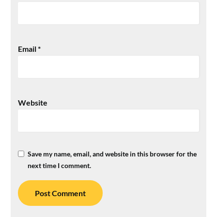
Email
*
Website
Save my name, email, and website in this browser for the
next time I comment.