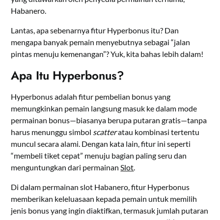
Habanero.
Lantas, apa sebenarnya fitur Hyperbonus itu? Dan
mengapa banyak pemain menyebutnya sebagai “jalan
pintas menuju kemenangan”? Yuk, kita bahas lebih dalam!
Apa Itu Hyperbonus?
Hyperbonus adalah fitur pembelian bonus yang
memungkinkan pemain langsung masuk ke dalam mode
permainan bonus—biasanya berupa putaran gratis—tanpa
harus menunggu simbol
scatter
atau kombinasi tertentu
muncul secara alami. Dengan kata lain, fitur ini seperti
“membeli tiket cepat” menuju bagian paling seru dan
menguntungkan dari permainan
Slot
.
Di dalam permainan slot Habanero, fitur Hyperbonus
memberikan keleluasaan kepada pemain untuk memilih
jenis bonus yang ingin diaktifkan, termasuk jumlah putaran