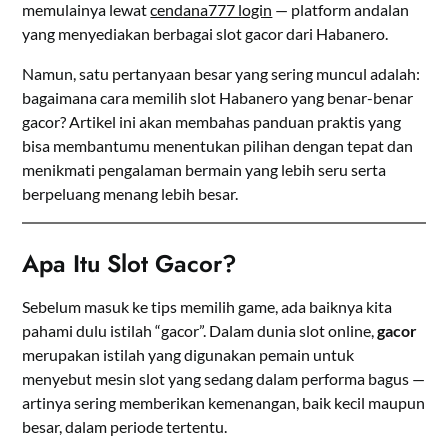
memulainya lewat
cendana777 login
— platform andalan
yang menyediakan berbagai slot gacor dari Habanero.
Namun, satu pertanyaan besar yang sering muncul adalah:
bagaimana cara memilih slot Habanero yang benar-benar
gacor? Artikel ini akan membahas panduan praktis yang
bisa membantumu menentukan pilihan dengan tepat dan
menikmati pengalaman bermain yang lebih seru serta
berpeluang menang lebih besar.
Apa Itu Slot Gacor?
Sebelum masuk ke tips memilih game, ada baiknya kita
pahami dulu istilah “gacor”. Dalam dunia slot online,
gacor
merupakan istilah yang digunakan pemain untuk
menyebut mesin slot yang sedang dalam performa bagus —
artinya sering memberikan kemenangan, baik kecil maupun
besar, dalam periode tertentu.