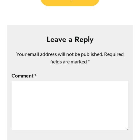
Leave a Reply
Your email address will not be published.
Required
fields are marked
*
Comment
*