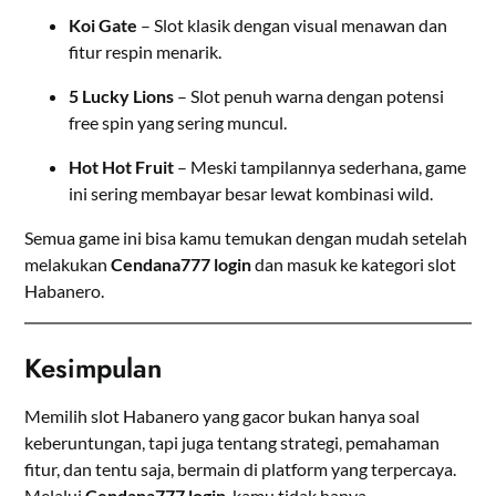
Koi Gate
– Slot klasik dengan visual menawan dan
fitur respin menarik.
5 Lucky Lions
– Slot penuh warna dengan potensi
free spin yang sering muncul.
Hot Hot Fruit
– Meski tampilannya sederhana, game
ini sering membayar besar lewat kombinasi wild.
Semua game ini bisa kamu temukan dengan mudah setelah
melakukan
Cendana777 login
dan masuk ke kategori slot
Habanero.
Kesimpulan
Memilih slot Habanero yang gacor bukan hanya soal
keberuntungan, tapi juga tentang strategi, pemahaman
fitur, dan tentu saja, bermain di platform yang terpercaya.
Melalui
Cendana777 login
, kamu tidak hanya