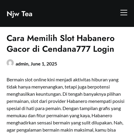
Skip
to
Njw Tea
content
Cara Memilih Slot Habanero
Gacor di Cendana777 Login
admin,
June 1, 2025
Bermain slot online kini menjadi aktivitas hiburan yang
tidak hanya menyenangkan, tetapi juga berpotensi
menghasilkan keuntungan. Di tengah banyaknya pilihan
permainan, slot dari provider Habanero menempati posisi
spesial di hati para pemain. Dengan tampilan grafis yang
memukau dan fitur permainan yang kaya, Habanero
menghadirkan sensasi bermain yang sulit dilupakan. Nah,
agar pengalaman bermain makin maksimal, kamu bisa