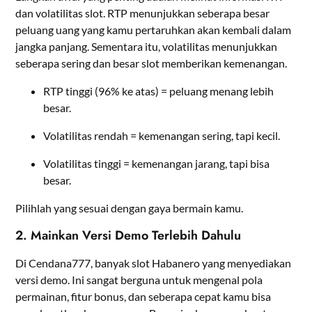
dan volatilitas slot. RTP menunjukkan seberapa besar
peluang uang yang kamu pertaruhkan akan kembali dalam
jangka panjang. Sementara itu, volatilitas menunjukkan
seberapa sering dan besar slot memberikan kemenangan.
RTP tinggi (96% ke atas) = peluang menang lebih
besar.
Volatilitas rendah = kemenangan sering, tapi kecil.
Volatilitas tinggi = kemenangan jarang, tapi bisa
besar.
Pilihlah yang sesuai dengan gaya bermain kamu.
2.
Mainkan Versi Demo Terlebih Dahulu
Di Cendana777, banyak slot Habanero yang menyediakan
versi demo. Ini sangat berguna untuk mengenal pola
permainan, fitur bonus, dan seberapa cepat kamu bisa