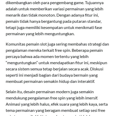
dikembangkan oleh para pengembang game. Tujuannya
adalah untuk memberikan variasi permainan yang lebih
menarik dan tidak monoton. Dengan adanya fitur ini,
pemain tidak hanya bergantung pada putaran standar,
tetapi juga memiliki kesempatan untuk menikmati fase
permainan yang lebih menguntungkan.
Komunitas pemain slot juga sering membahas strategi dan
pengalaman mereka terkait free spin. Beberapa pemain
percaya bahwa ada momen tertentu yang lebih
“menguntungkan” untuk mendapatkan fitur ini, meskipun
secara sistem semua tetap berjalan secara acak. Diskusi
seperti ini menjadi bagian dari budaya bermain yang
membuat permainan semakin hidup dan interaktif.
Selain itu, desain permainan modern juga semakin
mendukung pengalaman free spin yang lebih imersif.
Animasi yang lebih halus, efek suara yang lebih kaya, serta
tema permainan yang beragam membuat setiap sesi free