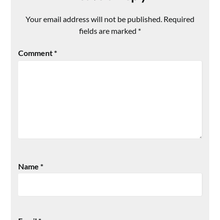
Your email address will not be published.
Required
fields are marked
*
Comment
*
Name
*