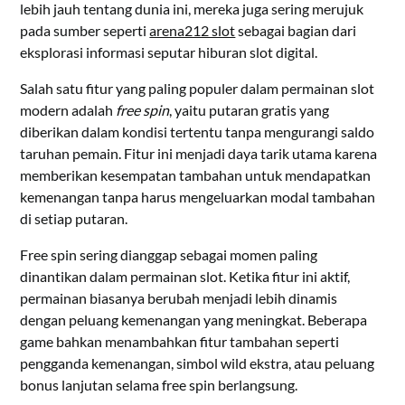
lebih jauh tentang dunia ini, mereka juga sering merujuk
pada sumber seperti
arena212 slot
sebagai bagian dari
eksplorasi informasi seputar hiburan slot digital.
Salah satu fitur yang paling populer dalam permainan slot
modern adalah
free spin
, yaitu putaran gratis yang
diberikan dalam kondisi tertentu tanpa mengurangi saldo
taruhan pemain. Fitur ini menjadi daya tarik utama karena
memberikan kesempatan tambahan untuk mendapatkan
kemenangan tanpa harus mengeluarkan modal tambahan
di setiap putaran.
Free spin sering dianggap sebagai momen paling
dinantikan dalam permainan slot. Ketika fitur ini aktif,
permainan biasanya berubah menjadi lebih dinamis
dengan peluang kemenangan yang meningkat. Beberapa
game bahkan menambahkan fitur tambahan seperti
pengganda kemenangan, simbol wild ekstra, atau peluang
bonus lanjutan selama free spin berlangsung.