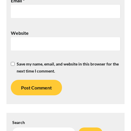
Email
*
Website
Save my name, email, and website in this browser for the
next time I comment.
Search