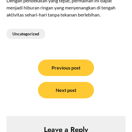
Dengan pendekatan yang tepat, permainan ini dapat
menjadi hiburan ringan yang menyenangkan di tengah
aktivitas sehari-hari tanpa tekanan berlebihan.
Uncategorized
Post
navigation
Previous post
Next post
Leave a Reply